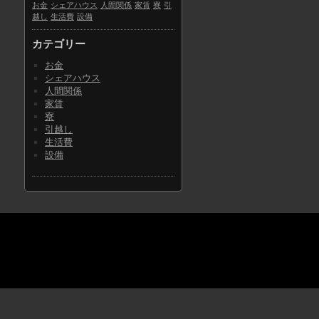
お金
シェアハウス
人間関係
家賃
寮
引
越し
生活費
設備
カテゴリー
お金
シェアハウス
人間関係
家賃
寮
引越し
生活費
設備