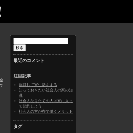
！
検
索:
最近のコメント
注目記事
金
就職して寮生活をする
で
知っておきたい社会人の寮の知
識
社会人なりたての人は寮に入っ
て節約しよう
社会人の方が寮で働くメリット
タグ