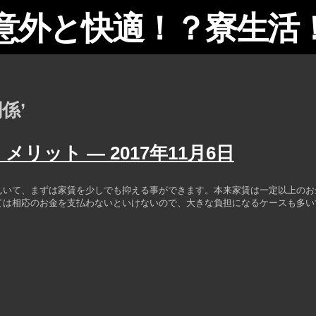
意外と快適！？寮生活
関係’
くメリット —
2017年11月6日
んいて、まずは家賃を少しでも抑える事ができます。本来家賃は一定以上のお
ては相応のお金を支払わないといけないので、大きな負担になるケースも多い