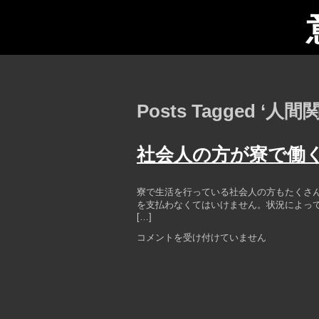
Posts Tagged ‘人間
社会人の方が寮で働
寮で生活を行っている社会人の方もたくさ
を支払わなくてはいけません。状況によっ
[…]
社
コメントを受け付けていません
会
人
の
方
が
寮